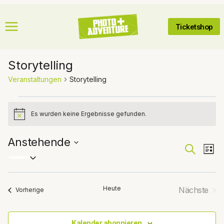
Zum
Inhalt
Ticketshop
springen
Storytelling
Veranstaltungen
Storytelling
Veranstaltungen
Es wurden keine Ergebnisse gefunden.
Hinweis
Anstehende
Veran
Suche
Ve
Liste
Datum
An
wählen.
Suche
Na
Heute
Nächste
Veranstaltungen
Vorherige
und
Veranst
Ansic
Kalender abonnieren