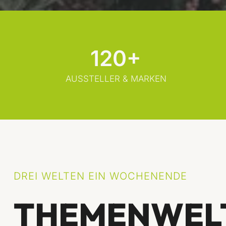
120+
AUSSTELLER & MARKEN
DREI WELTEN EIN WOCHENENDE
THEMENWEL