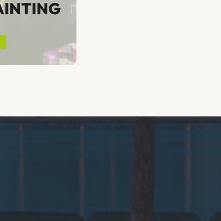
INTING
N