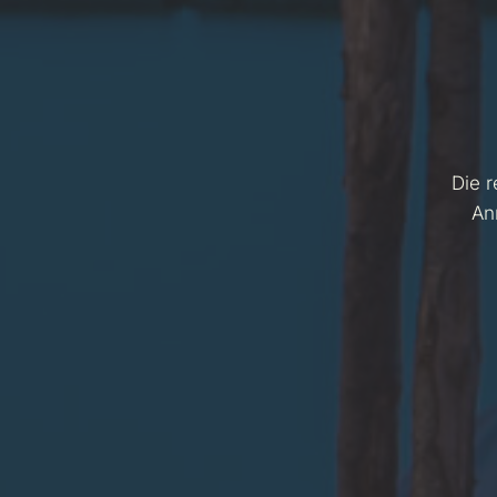
Die r
An