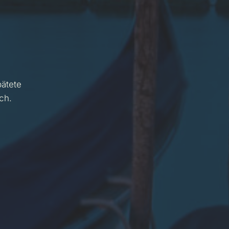
pätete
ch.