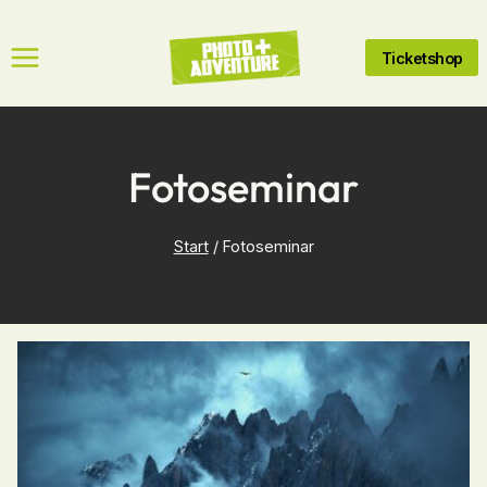
Zum
Inhalt
Ticketshop
springen
Fotoseminar
Start
/
Fotoseminar