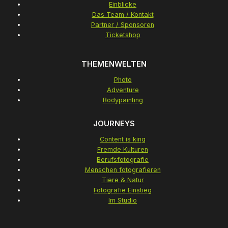
Pyramide Wien/Vösendorf
Jetzt Tickets sichern
NAVIGATION
Dein Besuch
Ausstellen
Medienbereich
Einblicke
Das Team / Kontakt
Partner / Sponsoren
Ticketshop
THEMENWELTEN
Photo
Adventure
Bodypainting
JOURNEYS