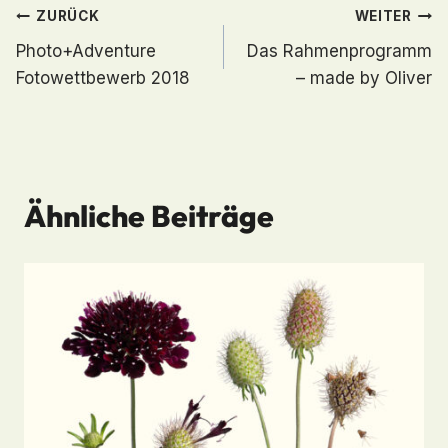
Fotocredits: ©Photo+Adventure/Martina Draper
Schlagworte:
#
pa18at
#
pa19at
Beitragsnavigation
ZURÜCK
WEITER
Photo+Adventure
Das Rahmenprogramm
Fotowettbewerb 2018
– made by Oliver
Ähnliche Beiträge