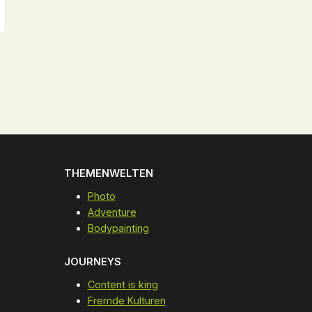
THEMENWELTEN
Photo
Adventure
Bodypainting
JOURNEYS
Content is king
Fremde Kulturen