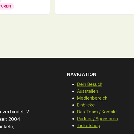
TUREN
NAVIGATION
Dein Besuch
Ausstellen
Medienbereich
Einblicke
 verbindet. 2
Das Team / Kontakt
seit 2004
Partner / Sponsoren
Ticketshop
ickeln,