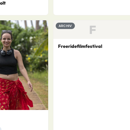
olt
F
ARCHIV
Freeridefilmfestival