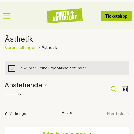
Zum
Inhalt
Ticketshop
springen
Ästhetik
Veranstaltungen
Ästhetik
Veranstaltungen
Es wurden keine Ergebnisse gefunden.
Hinweis
Anstehende
Veran
Suche
Ve
Liste
Datum
An
wählen.
Suche
Na
Heute
Nächste
Veranstaltungen
Vorherige
und
Veranst
Ansic
Kalender abonnieren