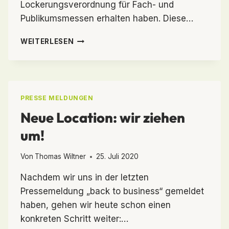
Lockerungsverordnung für Fach- und
Publikumsmessen erhalten haben. Diese…
WIR
WEITERLESEN
WAREN
VOLL
DES
OPTIMISMUS‘
–
PRESSE MELDUNGEN
PHOTO+ADVENTURE
Neue Location: wir ziehen
2020
ABGESAGT
um!
Von
Thomas Wiltner
25. Juli 2020
Nachdem wir uns in der letzten
Pressemeldung „back to business“ gemeldet
haben, gehen wir heute schon einen
konkreten Schritt weiter:…