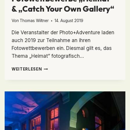
& „Catch Your Own Gallery“
Von
Thomas Wiltner
14. August 2019
Die Veranstalter der Photo+Adventure laden
auch 2019 zur Teilnahme an ihren
Fotowettbewerben ein. Diesmal gilt es, das
Thema „Heimat” fotografisch…
DYNAMISCHE
WEITERLESEN
FOTOWETTBEWERBE
„HEIMAT”
&
„CATCH
YOUR
OWN
GALLERY“