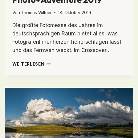
Von
Thomas Wiltner
18. Oktober 2019
Die größte Fotomesse des Jahres im
deutschsprachigen Raum bietet alles, was
FotografenInnenherzen höherschlagen lässt
und das Fernweh weckt. Im Crossover…
MESSE
WEITERLESEN
UND
FESTIVAL
MIT
DEM
GEWISSEN
MEHR
|
PHOTO+ADVENTURE
2019