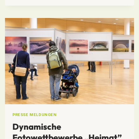
AUS
DEM
RAHMENPROGRAMM
2019
PRESSE MELDUNGEN
Dynamische
Fotowettbewerbe „Heimat”