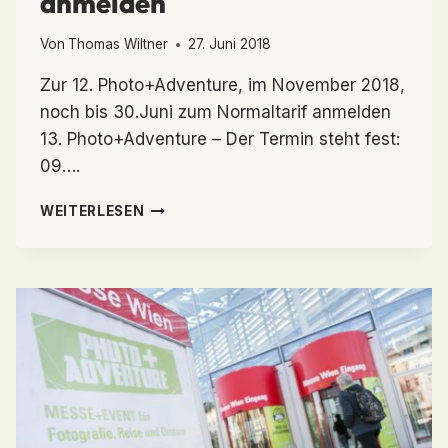
anmelden
Von
Thomas Wiltner
27. Juni 2018
Zur 12. Photo+Adventure, im November 2018,
noch bis 30.Juni zum Normaltarif anmelden
13. Photo+Adventure – Der Termin steht fest:
09….
ZUR
WEITERLESEN
12.
PHOTO+ADVENTURE,
IM
NOVEMBER
2018,
NOCH
BIS
30.
JUNI
ZUM
NORMALTARIF