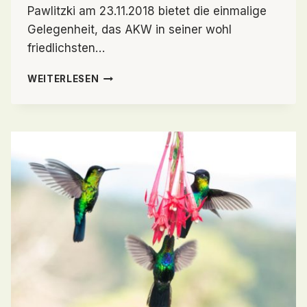
Pawlitzki am 23.11.2018 bietet die einmalige
Gelegenheit, das AKW in seiner wohl
friedlichsten…
AKW
WEITERLESEN
ZWENTENDORF
FOTOGRAFIEREN
–
40
JAHRE
NACH
VOLKSABSTIMMUNG