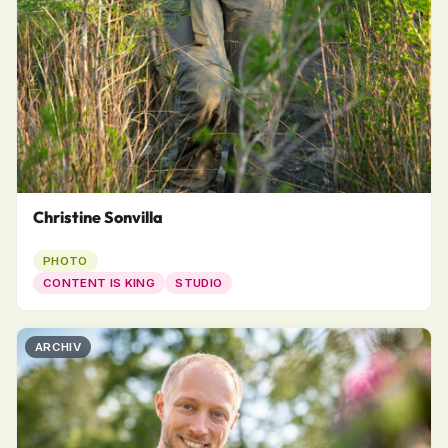
Christine Sonvilla
PHOTO
CONTENT IS KING
STUDIO
ARCHIV