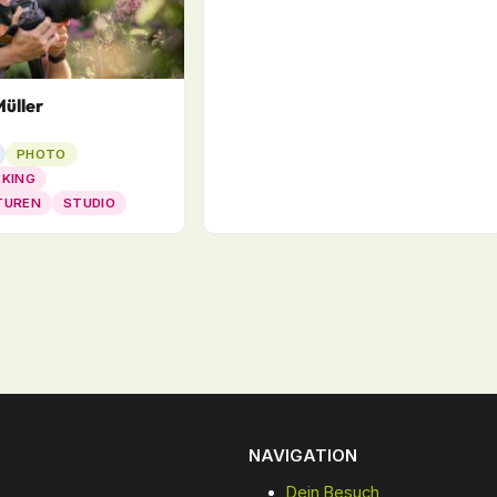
üller
PHOTO
 KING
TUREN
STUDIO
NAVIGATION
Dein Besuch