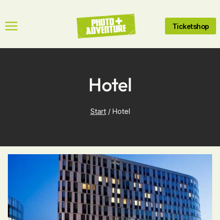
Zum
Inhalt
Ticketshop
springen
Hotel
Start
/
Hotel