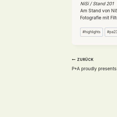
NiSi / Stand 201
Am Stand von NiSi
Fotografie mit Filt
Schlagworte:
#
highlights
#
pa2
Beitragsn
ZURÜCK
P+A proudly present