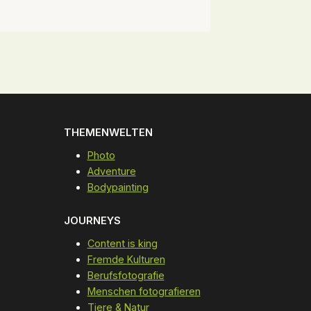
THEMENWELTEN
Photo
Adventure
Bodypainting
JOURNEYS
Content is king
Fremde Kulturen
Berufsfotografie
Menschen fotografieren
Tiere & Natur