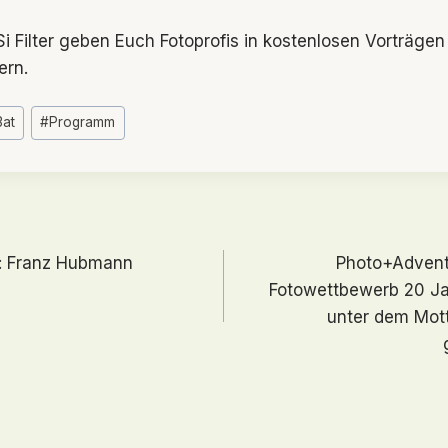
 Filter geben Euch Fotoprofis in kostenlosen Vorträgen
ern.
3at
#
Programm
avigation
s: Franz Hubmann
Photo+Advent
Fotowettbewerb 20 J
unter dem Mott