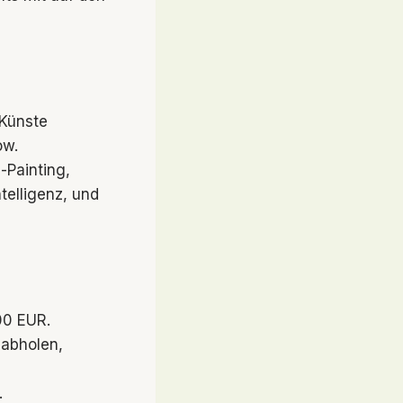
 Künste
ow.
-Painting,
telligenz, und
00 EUR.
abholen,
.