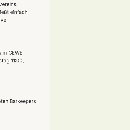
vereins.
ießt einfach
ive.
kt am CEWE
tag 11:00,
eten Barkeepers