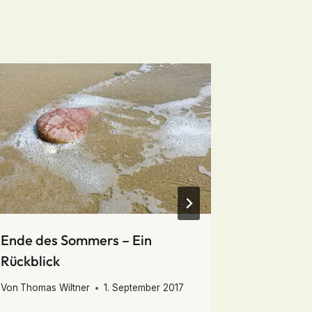
Ende des Sommers – Ein
Costa Ri
Rückblick
Von
Thomas 
Von
Thomas Wiltner
1. September 2017