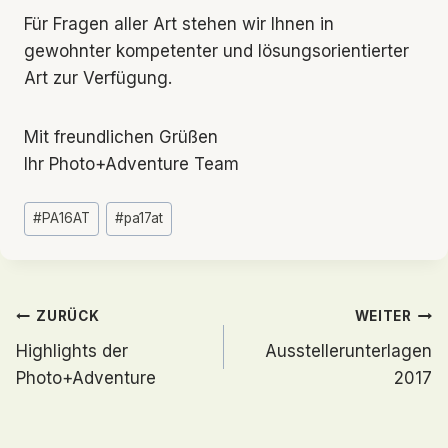
Für Fragen aller Art stehen wir Ihnen in
gewohnter kompetenter und lösungsorientierter
Art zur Verfügung.
Mit freundlichen Grüßen
Ihr Photo+Adventure Team
Schlagworte:
#
PA16AT
#
pa17at
Beitragsnavigation
ZURÜCK
WEITER
Highlights der
Ausstellerunterlagen
Photo+Adventure
2017