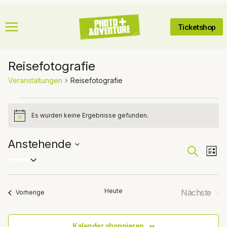
Zum
Inhalt
Ticketshop
springen
Reisefotografie
Veranstaltungen
Reisefotografie
Veranstaltungen
Es wurden keine Ergebnisse gefunden.
Hinweis
Anstehende
Veran
Suche
Ve
Liste
Datum
An
wählen.
Suche
Na
Heute
Nächste
Veranstaltungen
Vorherige
und
Veranst
Ansic
Kalender abonnieren